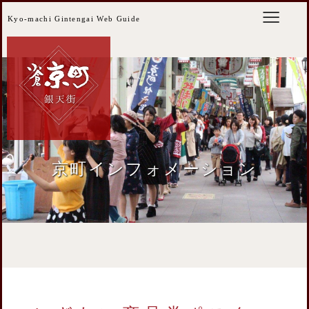
Kyo-machi Gintengai Web Guide
京町インフォメーション