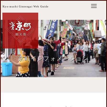
Kyo-machi Gintengai Web Guide
京町インフォメーション