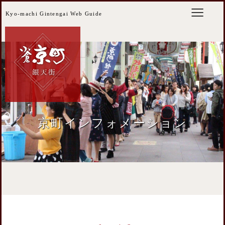
Kyo-machi Gintengai Web Guide
京町インフォメーション