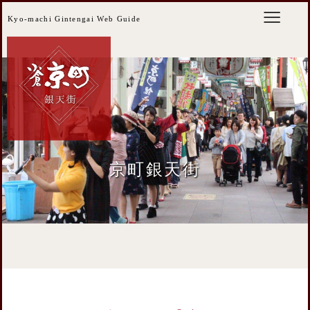
Kyo-machi Gintengai Web Guide
京町銀天街